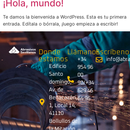
¡Hola, mundo!
Te damos la bienvenida a WordPress. Esta es tu primera
entrada. Edítala o bórrala, ¡luego empieza a escribir!
Donde
Llámanos
Escríbeno
estamos
+34
info@abr
Edificio
954 96
Santo
00
domingo,
90/+34
Av. de
629 46
Benacazón,
64 96
1, Local 14,
41110
Bollullos de
la Mitación,